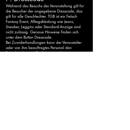
Während des Besuchs der Veranstaltung gilt für
die Besucher der angegebene Dresscode, das
gilt für alle Geschlechter. TGB ist ein Fetisch
Fantasy Event, Alltagskleidung wie Jeans,
Sneaker, Leggins oder Standard-Anzüge sind
nicht zulässig. Genaue Hinweise finden sich
unter dem Button Dresscode.
Bei Zuwiderhandlungen kann der Veranstalter
oder von ihm beauftragtes Personal den
Besucher dazu auffordern, eine der
Kleiderordnung entsprechende Garderobe
anzulegen. Kommt der Besucher dieser
Aufforderung nicht nach, kann er durch den
Veranstalter oder durch von ihr autorisierte
Personen von der Veranstaltung verweisen. Ein
Anspruch auf Rückzahlung des bereits
entrichteten Eintrittsgeldes oder auf sonstigen
Schadens- und Aufwendungsersatz haben diese
Ticketerwerber / Besucher in diesem Falle nicht.
8.Foto-/Bild-, Ton- und
Filmaufnahmen von
Besuchern