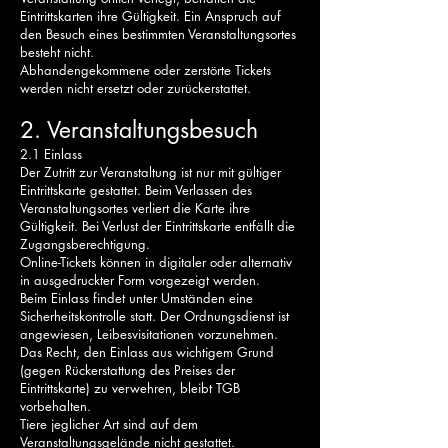
Eintrittskarten ihre Gültigkeit. Ein Anspruch auf
den Besuch eines bestimmten Veranstaltungsortes
besteht nicht.
Abhandengekommene oder zerstörte Tickets
werden nicht ersetzt oder zurückerstattet.
2. Veranstaltungsbesuch
2.1 Einlass
Der Zutritt zur Veranstaltung ist nur mit gültiger
Eintrittskarte gestattet. Beim Verlassen des
Veranstaltungsortes verliert die Karte ihre
Gültigkeit. Bei Verlust der Eintrittskarte entfällt die
Zugangsberechtigung.
Online-Tickets können in digitaler oder alternativ
in ausgedruckter Form vorgezeigt werden.
Beim Einlass findet unter Umständen eine
Sicherheitskontrolle statt. Der Ordnungsdienst ist
angewiesen, Leibesvisitationen vorzunehmen.
Das Recht, den Einlass aus wichtigem Grund
(gegen Rückerstattung des Preises der
Eintrittskarte) zu verwehren, bleibt TGB
vorbehalten.
Tiere jeglicher Art sind auf dem
Veranstaltungsgelände nicht gestattet.